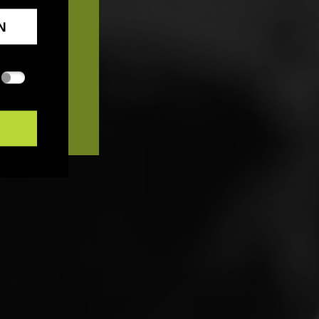
N
aatliche