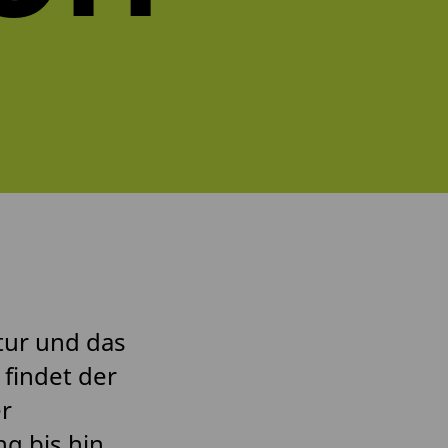
tur und das
findet der
r
g bis hin