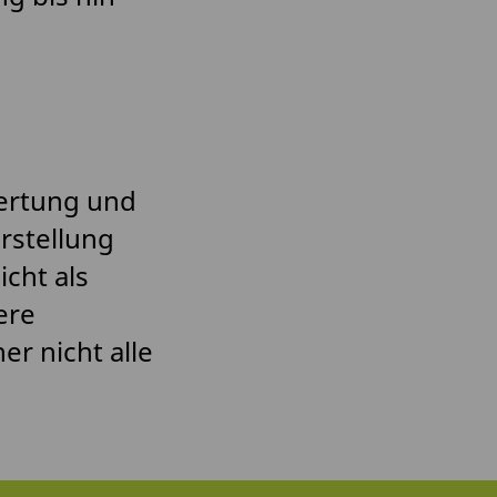
wertung und
rstellung
icht als
ere
r nicht alle