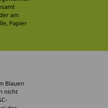
esamt
 der am
le, Papier
em Blauen
n nicht
SC-
bei der