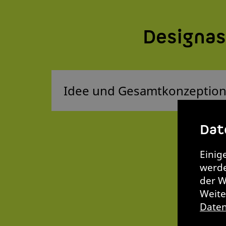
Designa
Dat
Einig
werde
der W
Weite
Daten