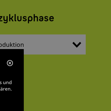
zyklusphase
s und
lären.