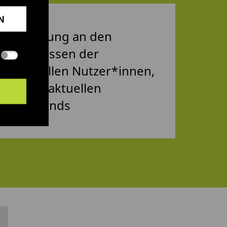
N
Ausrichtung an den
Bedürfnissen der
potentiellen Nutzer*innen,
nicht an aktuellen
Modetrends