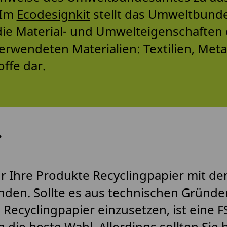
 Im
Ecodesignkit
stellt das Umweltbund
die Material- und Umwelteigenschaften
erwendeten Materialien: Textilien, Metal
ffe dar.
r
für Ihre Produkte Recyclingpapier mit d
den. Sollte es aus technischen Gründe
 Recyclingpapier einzusetzen, ist eine F
g die beste Wahl. Allerdings sollten Sie 