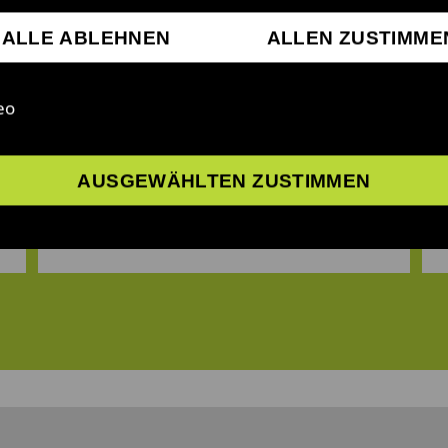
ALLE ABLEHNEN
ALLEN ZUSTIMME
Nutzer*inneneinbindung
bei der Ideenfindung und
eo
Entwicklung
AUSGEWÄHLTEN ZUSTIMMEN