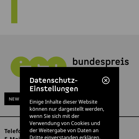
Datenschutz-
Einstellungen
NEWSLETTER ABONNIEREN
Einige Inhalte dieser Website
können nur dargestellt werden,
wenn Sie sich mit der
Verwendung von Cookies und
der Weitergabe von Daten an
Telefon
+49 30 6162 321-21
Dritte einverstanden erklären.
E-Mail
info@bundespreis-ecodesign.de