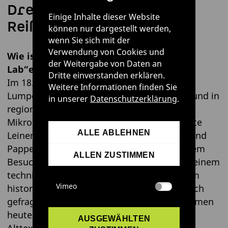
Drei Fragen an Sophia
Einige Inhalte dieser Website
Reißenweber
können nur dargestellt werden,
wenn Sie sich mit der
Verwendung von Cookies und
Wie ist die Idee zu „Break-up
der Weitergabe von Daten an
Lab“entstanden?
Dritte einverstanden erklären.
Im 18. Jahrhundert sammelten
Weitere Informationen finden Sie
Lumpensammler*innen unsere Altkleider, und in
in unserer
Datenschutzerklärung
.
regionalen Papiermühlen halfen
Mikroorganismen im Faulebecken dabei, alte
ALLE ABLEHNEN
Leinen zu zerfasern, sodass daraus Papier und
Pappe hergestellt werden konnten. Bei einem
ALLEN ZUSTIMMEN
Besuch der Papiermühle in Niederzwönitz, einem
technischen Museum, wurde ich von diesem
Vimeo
historischen Prozess inspiriert. Ich habe mich
gefragt: Welche Rolle können Mikroorganismen
heute spielen, um lokale Kreisläufe von
AUSGEWÄHLTEN
Alttextilien zu schließen?