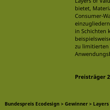
Layers of Val
bietet, Mater
Consumer-Wast
einzuglieder
in Schichten 
beispielsweis
zu limitierte
Anwendungsber
Preisträger 
Bundespreis Ecodesign
Gewinner
Layers