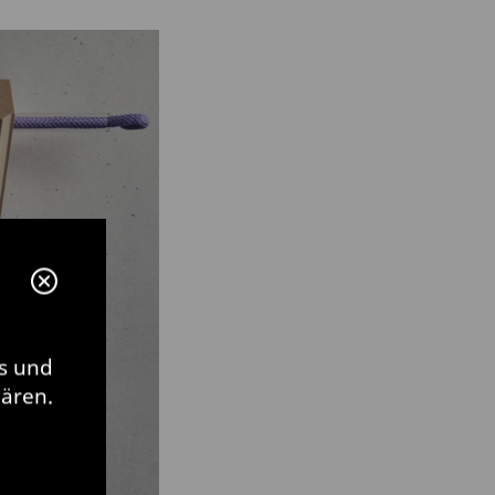
s und
lären.