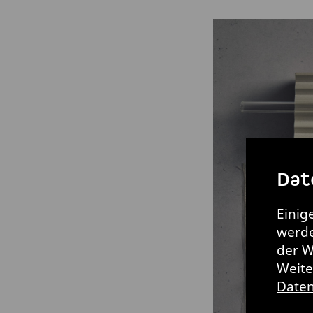
Dat
Einig
werde
der W
Weite
Daten