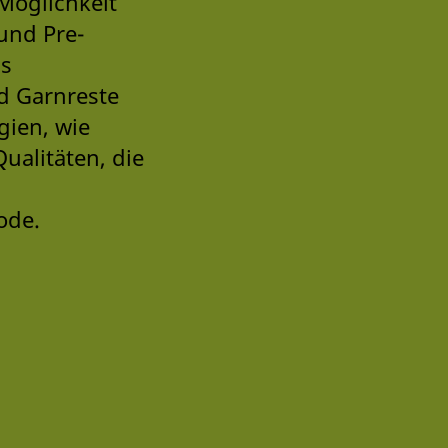
 Möglichkeit
 und Pre-
us
d Garnreste
gien, wie
ualitäten, die
ode.