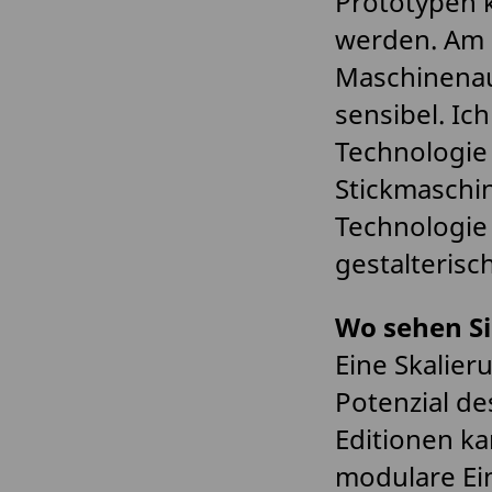
Prototypen k
werden. Am 
Maschinenau
sensibel. Ic
Technologie 
Stickmaschin
Technologie 
gestalterisc
Wo sehen Si
Eine Skalier
Potenzial de
Editionen ka
modulare Ei