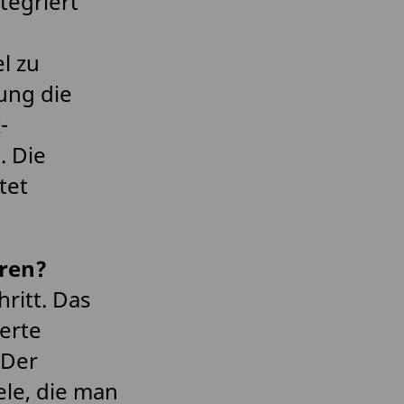
tegriert
l zu
ung die
-
. Die
tet
hren?
ritt. Das
erte
 Der
le, die man