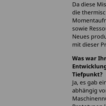
Da diese Mis
die thermisc
Momentaufna
sowie Resso
Neues produz
mit dieser P
Was war Ihr
Entwicklung
Tiefpunkt?
Ja, es gab e
abhängig von
Maschinennu