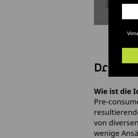
Vim
Drei Fra
Wie ist die 
Pre-consume
resultierend
von diversen
wenige Ansät