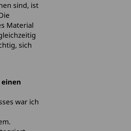
en sind, ist
Die
s Material
eichzeitig
htig, sich
 einen
sses war ich
em.